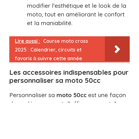
modifier l’esthétique et le look de la
moto, tout en améliorant le confort
et la maniabilité.
Lire aussi :
Course moto cross
2025 : Calendrier, circuits et
favoris à suivre cette année
Les accessoires indispensables pour
personnaliser sa moto 50cc
Personnaliser sa
moto
50cc
est une façon
de se démarquer et d’affirmer son
style
unique. Les
accessoires
disponibles sur le
marché permettent de transformer une
moto standard en un modèle qui reflète la
personnalité du conducteur. Que ce soit