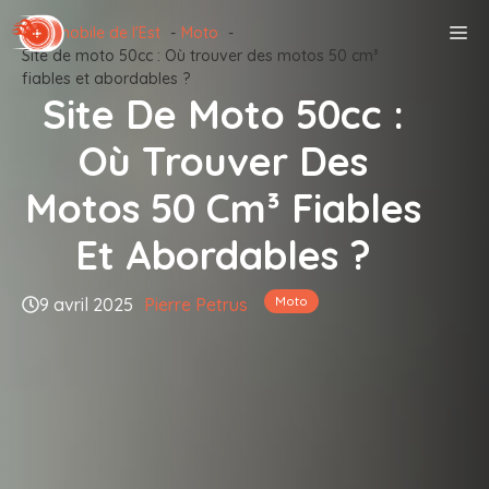
Aller
M
Automobile de l'Est
Moto
au
Site de moto 50cc : Où trouver des motos 50 cm³
contenu
fiables et abordables ?
Site De Moto 50cc :
Où Trouver Des
Motos 50 Cm³ Fiables
Et Abordables ?
Moto
9 avril 2025
Pierre Petrus