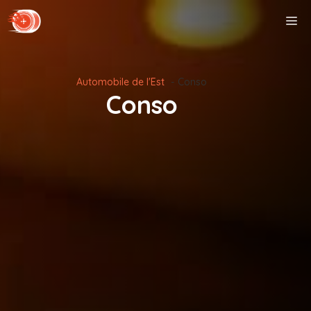
Aller
M
au
contenu
Automobile de l'Est
Conso
Conso