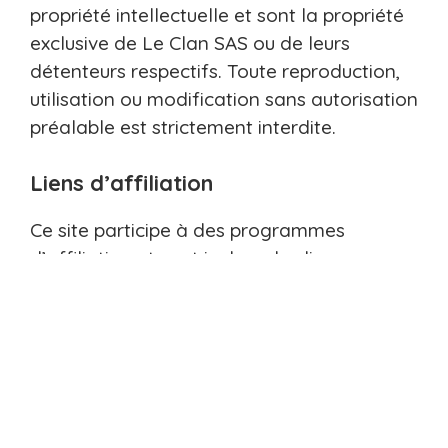
propriété intellectuelle et sont la propriété
exclusive de Le Clan SAS ou de leurs
détenteurs respectifs. Toute reproduction,
utilisation ou modification sans autorisation
préalable est strictement interdite.
Liens d’affiliation
Ce site participe à des programmes
d’affiliation et peut inclure des liens vers
des sites partenaires. Lorsque vous cliquez
sur ces liens et effectuez un achat, Le Clan
SAS peut percevoir une commission sans
frais supplémentaires pour vous. Ces
commissions permettent de financer le
fonctionnement du site et de proposer du