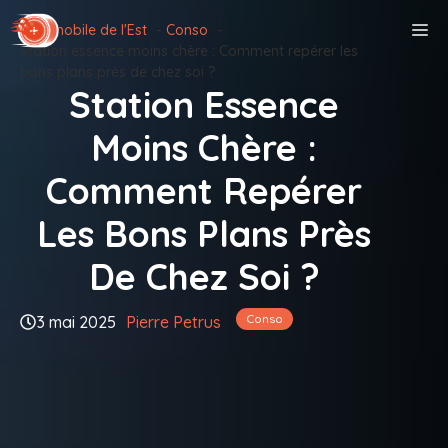
Aller
M
Automobile de l'Est
Conso
au
Station essence moins chère : Comment repérer les
contenu
bons plans près de chez soi ?
Station Essence
Moins Chère :
Comment Repérer
Les Bons Plans Près
De Chez Soi ?
Conso
3 mai 2025
Pierre Petrus