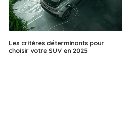
Les critères déterminants pour
choisir votre SUV en 2025
Choisir le SUV idéal en 2025 nécessite de
prendre en compte plusieurs facteurs clés.
Après des milliers de ventes réalisées et
autant de retours clients analysés
, je peux
affirmer que les critères suivants sont
essentiels :
La transition énergétique et les zones à
faibles émissions
constituent désormais un