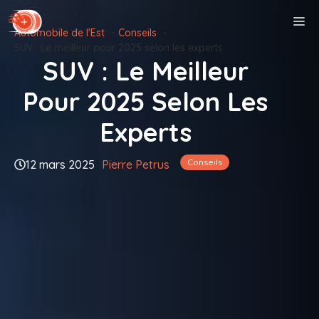
Aller
M
au
Automobile de l'Est
Conseils
contenu
SUV : Le meilleur pour 2025 selon les experts
SUV : Le Meilleur
Pour 2025 Selon Les
Experts
Conseils
12 mars 2025
Pierre Petrus