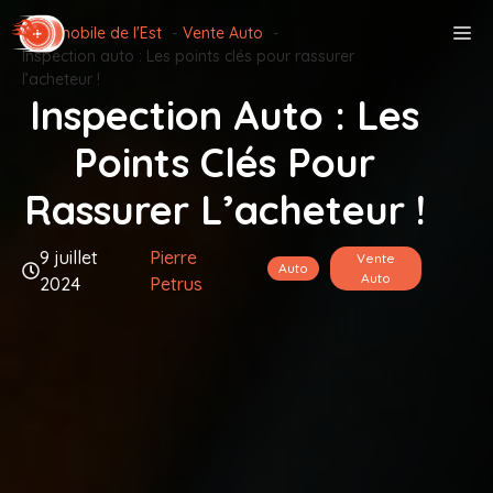
Aller
M
Automobile de l'Est
Vente Auto
au
Inspection auto : Les points clés pour rassurer
contenu
l’acheteur !
Inspection Auto : Les
Points Clés Pour
Rassurer L’acheteur !
9 juillet
Pierre
Vente
Auto
Auto
2024
Petrus