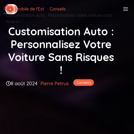
Aller
M
Automobile de l'Est
Conseils
au
Customisation auto : Personnalisez votre voiture sans
contenu
risques !
Customisation Auto :
Personnalisez Votre
Voiture Sans Risques
!
Conseils
8 août 2024
Pierre Petrus