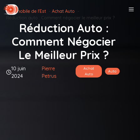
Aller
M
Automobile de l'Est
Achat Auto
au
Réduction auto : Comment négocier le meilleur prix ?
contenu
Réduction Auto :
Comment Négocier
Le Meilleur Prix ?
10 juin
Pierre
Achat
Auto
Auto
2024
Petrus